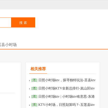
莒县小时场
相关推荐
[图]
日照小时场ktv，探寻独特玩法-莒县ktv
预订
[图]
日照小时场KTV全新总排行-岚山区ktv
预订
[图]
日照小时场ktv | 小时场ktv啥意思-东港
区ktv预订
[图]
KTV小时场，日照划算吗？-五莲县ktv