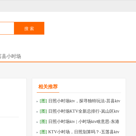
莒县小时场
相关推荐
[图]
日照小时场ktv，探寻独特玩法-莒县ktv
预订
[图]
日照小时场KTV全新总排行-岚山区ktv
预订
[图]
日照小时场ktv | 小时场ktv啥意思-东港
区ktv预订
[图]
KTV小时场，日照划算吗？-五莲县ktv