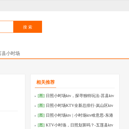
莒县小时场
相关推荐
[图]
日照小时场ktv，探寻独特玩法-莒县ktv
预订
[图]
日照小时场KTV全新总排行-岚山区ktv
预订
[图]
日照小时场ktv | 小时场ktv啥意思-东港
区ktv预订
[图]
KTV小时场，日照划算吗？-五莲县ktv